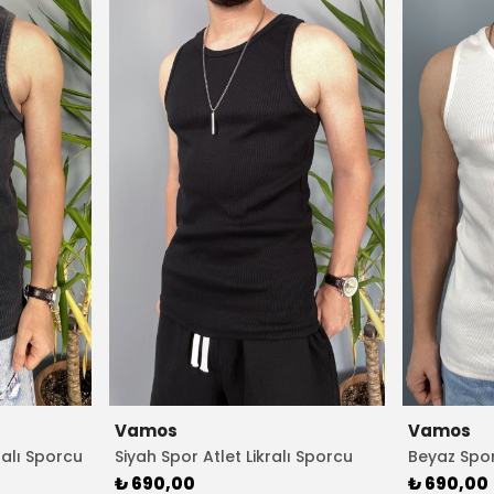
Vamos
Vamos
ralı Sporcu
Siyah Spor Atlet Likralı Sporcu
Beyaz Spor
Atleti
Atleti
₺ 690,00
₺ 690,00