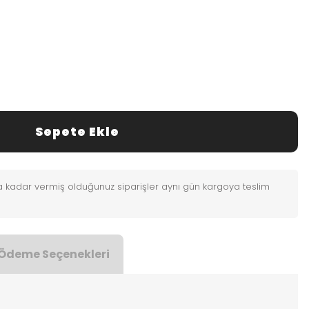
Sepete Ekle
0'a kadar vermiş olduğunuz siparişler aynı gün kargoya teslim
Ödeme Seçenekleri