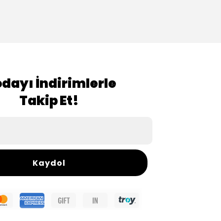
dayı İndirimlerle
Takip Et!
Kaydol