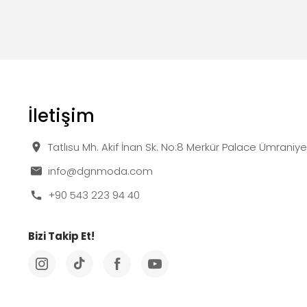
İletişim
Tatlısu Mh. Akif İnan Sk. No:8 Merkür Palace Ümraniy
info@dgnmoda.com
+90 543 223 94 40
Bizi Takip Et!