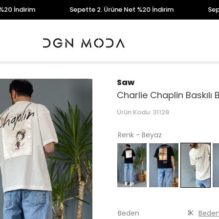
ndirim
Sepette 2. Ürüne Net %20 İndirim
Sepette 
Saw
Charlie Chaplin Baskılı 
Ürün Kodu:
31128
Renk - Beyaz
Beden
Beden