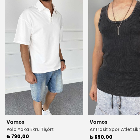
Vamos
Vamos
Polo Yaka Ekru Tişört
Antrasit Spor Atlet Lik
Atleti
₺ 790,00
₺ 690,00