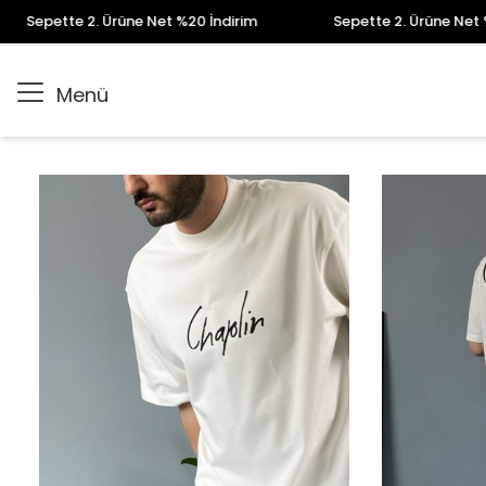
epette 2. Ürüne Net %20 İndirim
Sepette 2. Ürüne Net %20 İ
Menü