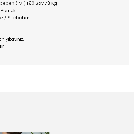
 beden ( M ) 1.80 Boy 78 Kg
0 Pamuk
Yaz / Sonbahar
 yıkayınız.
ir.