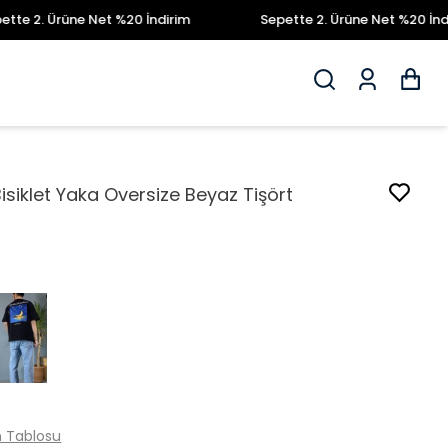
2. Ürüne Net %20 İndirim
Sepette 2. Ürüne Net %20 İndirim
Bisiklet Yaka Oversize Beyaz Tişört
 Tablosu