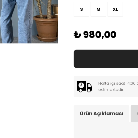
S
M
XL
₺ 980,00
Hafta içi saat 14:0
edilmektedir.
Ürün Açıklaması