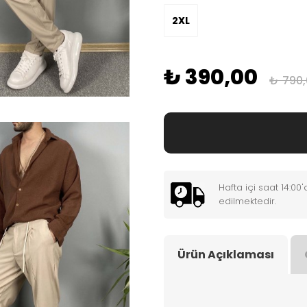
2XL
₺ 390,00
₺ 790
Hafta içi saat 14:0
edilmektedir.
Ürün Açıklaması