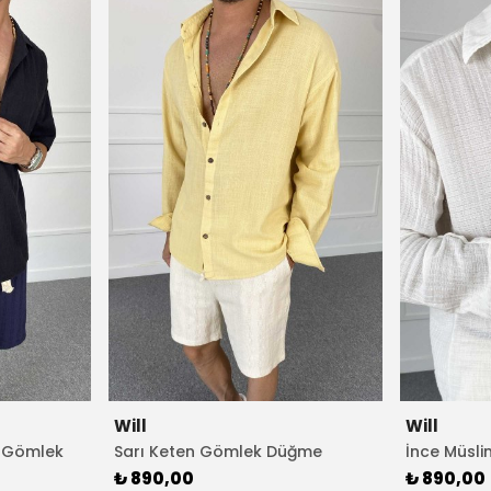
Will
Will
n Gömlek
Sarı Keten Gömlek Düğme
İnce Müsl
Detaylı
Renk
₺ 890,00
₺ 890,00