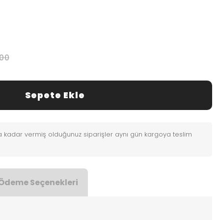
,00
Sepete Ekle
0'a kadar vermiş olduğunuz siparişler aynı gün kargoya teslim
Ödeme Seçenekleri