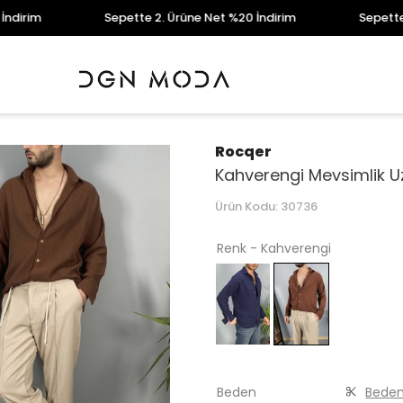
Sepette 2. Ürüne Net %20 İndirim
Sepette 2. Ürü
Rocqer
Kahverengi Mevsimlik U
Ürün Kodu:
30736
Renk - Kahverengi
Beden
Beden