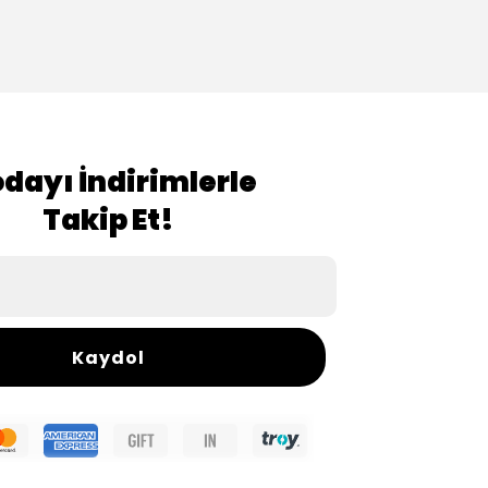
dayı İndirimlerle
Takip Et!
Kaydol