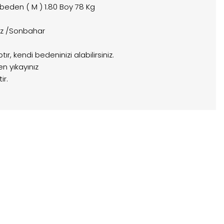
 beden ( M ) 1.80 Boy 78 Kg
az /Sonbahar
r, kendi bedeninizi alabilirsiniz.
n yıkayınız
ir.