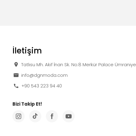
İletişim
Tatlısu Mh. Akif İnan Sk. No:8 Merkür Palace Ümraniy
info@dgnmoda.com
+90 543 223 94 40
Bizi Takip Et!