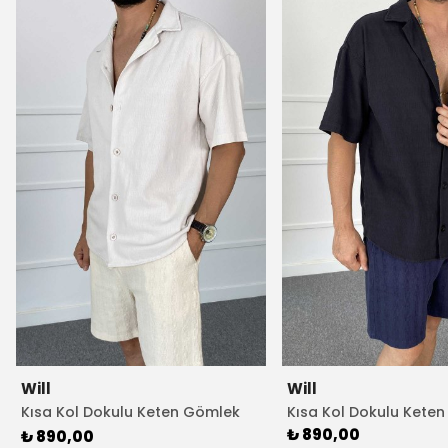
Will
Will
Kısa Kol Dokulu Keten Gömlek
Kısa Kol Dokulu Kete
Ekru Renk
₺ 890,00
₺ 890,00