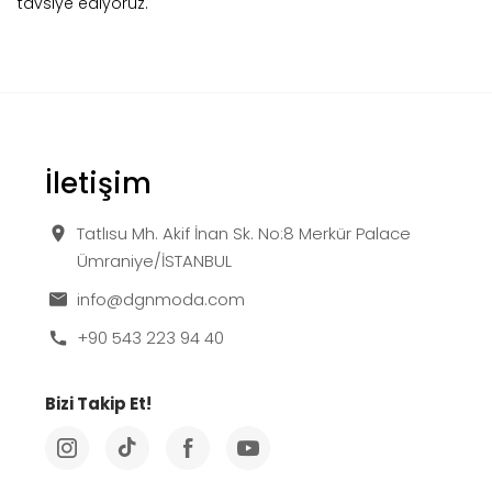
tavsiye ediyoruz.
İletişim
Tatlısu Mh. Akif İnan Sk. No:8 Merkür Palace
Ümraniye/İSTANBUL
info@dgnmoda.com
+90 543 223 94 40
Bizi Takip Et!