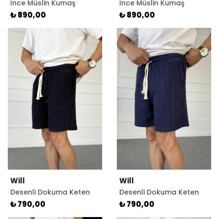
İnce Müslin Kumaş
İnce Müslin Kumaş
Gömlek Ekru Renk
Gömlek Siyah Renk
₺ 890,00
₺ 890,00
Will
Will
Desenli Dokuma Keten
Desenli Dokuma Keten
Siyah Şort
Şort Lacivert
₺ 790,00
₺ 790,00