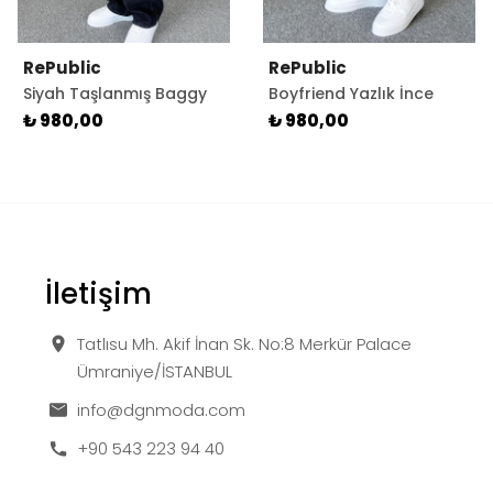
RePublic
RePublic
Siyah Taşlanmış Baggy
Boyfriend Yazlık İnce
Kot Pantolon
Lacivert Jean - Kot
₺ 980,00
₺ 980,00
Pantolon
İletişim
Tatlısu Mh. Akif İnan Sk. No:8 Merkür Palace
Ümraniye/İSTANBUL
info@dgnmoda.com
+90 543 223 94 40