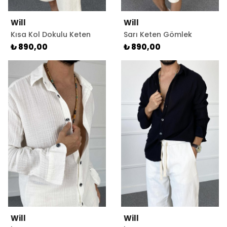
Will
Will
Kısa Kol Dokulu Keten
Sarı Keten Gömlek
Gömlek Ekru Renk
Düğme Detaylı
₺ 890,00
₺ 890,00
Will
Will