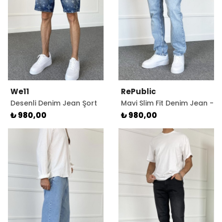
We11
RePublic
Desenli Denim Jean Şort
Mavi Slim Fit Denim Jean -
Regular Kalıp
Kot Pantolon
₺ 980,00
₺ 980,00