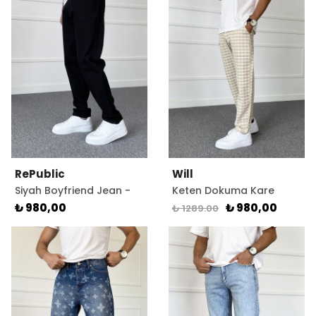
RePublic
Will
Siyah Boyfriend Jean -
Keten Dokuma Kare
Kot Pantolon
Desenli Bej Pantolon
₺ 980,00
₺ 980,00
₺ 1289.00