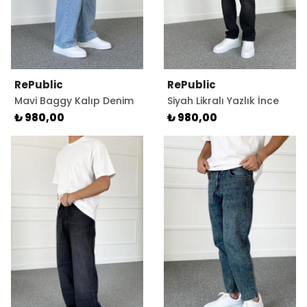
RePublic
RePublic
Mavi Baggy Kalıp Denim
Siyah Likralı Yazlık İnce
Yazlık İnce Kumaş Jean -
Taşlanmış Jean - Kot
₺ 980,00
₺ 980,00
Kot Pantolon
Pantolon Fit Kesim