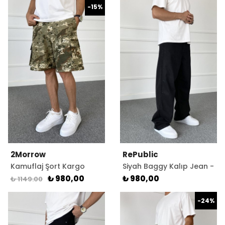
-15%
2Morrow
RePublic
Kamuflaj Şort Kargo
Siyah Baggy Kalıp Jean -
Cepli Bol Baggy Kalıp
Kot Pantolon
₺ 980,00
₺ 980,00
₺ 1149.00
-24%