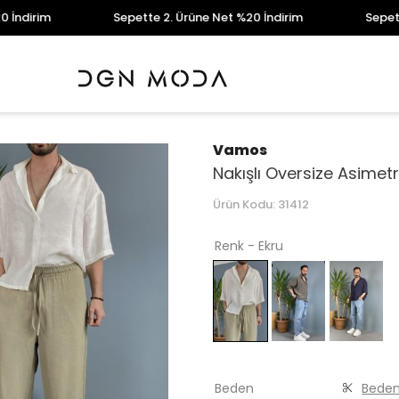
m
Sepette 2. Ürüne Net %20 İndirim
Sepette 2. Ür
Vamos
Nakışlı Oversize Asimetr
Ürün Kodu:
31412
Renk - Ekru
Beden
Beden