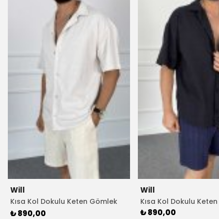
Will
Will
Kısa Kol Dokulu Keten Gömlek
Kısa Kol Dokulu Kete
Ekru Renk
₺ 890,00
₺ 890,00