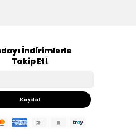
dayı İndirimlerle
Takip Et!
Kaydol