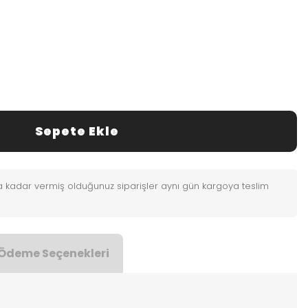
Sepete Ekle
0'a kadar vermiş olduğunuz siparişler aynı gün kargoya teslim
Ödeme Seçenekleri