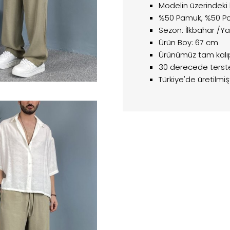
Modelin üzerindeki
%50 Pamuk, %50 Po
Sezon: İlkbahar /Ya
Ürün Boy: 67 cm
Ürünümüz tam kalıptı
30 derecede terste
Türkiye'de üretilmişt