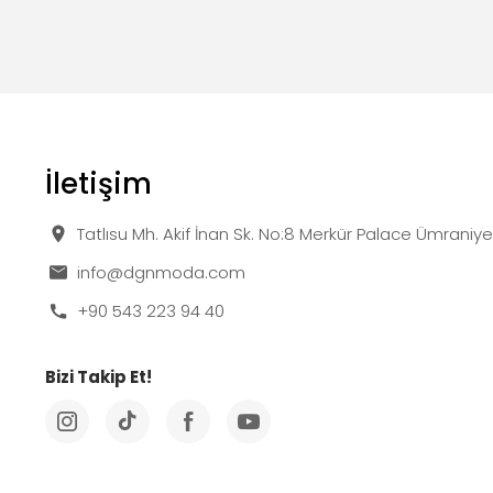
İletişim
Tatlısu Mh. Akif İnan Sk. No:8 Merkür Palace Ümraniy
info@dgnmoda.com
+90 543 223 94 40
Bizi Takip Et!