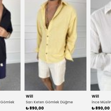
Will
Will
n Gömlek
Sarı Keten Gömlek Düğme
İnce Müsl
Detaylı
Renk
₺ 890,00
₺ 890,00