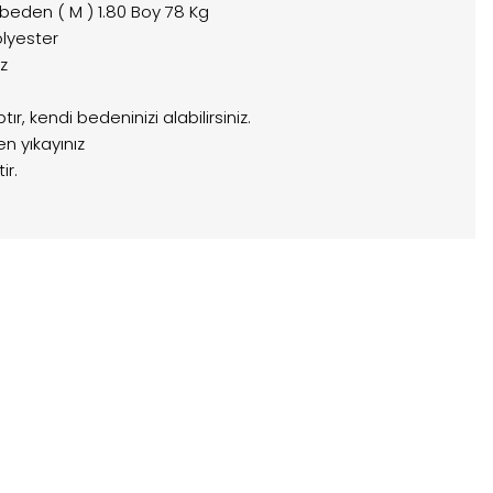
 beden ( M ) 1.80 Boy 78 Kg
lyester
z
r, kendi bedeninizi alabilirsiniz.
n yıkayınız
ir.