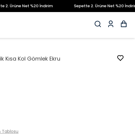
üne Net %20 İndirim
Sepette 2. Ürüne Net %20 İndirim
ik Kısa Kol Gömlek Ekru
 Tablosu