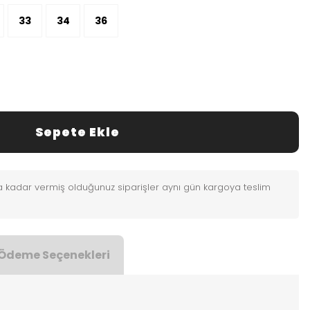
33
34
36
Sepete Ekle
0'a kadar vermiş olduğunuz siparişler aynı gün kargoya teslim
Ödeme Seçenekleri