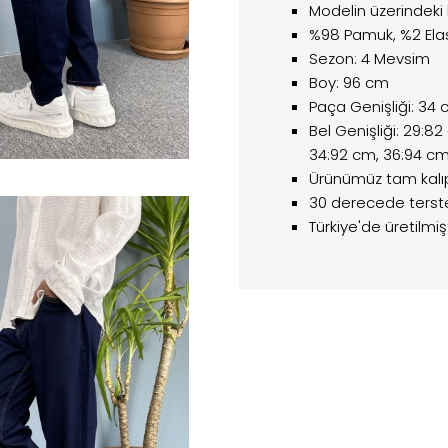
Modelin üzerindeki
%98 Pamuk, %2 Ela
Sezon: 4 Mevsim
Boy: 96 cm
Paça Genişliği: 34
Bel Genişliği: 29:8
34:92 cm, 36:94 c
Ürünümüz tam kalıptı
30 derecede terste
Türkiye'de üretilmişt