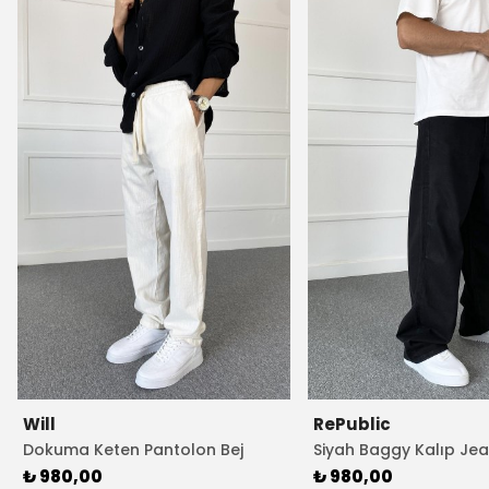
Will
RePublic
Dokuma Keten Pantolon Bej
Siyah Baggy Kalıp Jea
Rengi
Pantolon
₺ 980,00
₺ 980,00