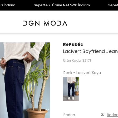
im
Sepette 2. Ürüne Net %20 İndirim
Sepette 2. Ü
RePublic
Lacivert Boyfriend Jean
Ürün Kodu:
32171
Renk - Lacivert Koyu
Beden
Beden