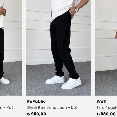
RePublic
We11
n - Kot
Siyah Boyfriend Jean - Kot
Ekru Regul
Pantolon
Pantolon
₺ 980,00
₺ 980,00