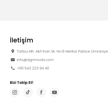
İletişim
Tatlısu Mh. Akif İnan Sk. No:8 Merkür Palace Ümraniy
info@dgnmoda.com
+90 543 223 94 40
Bizi Takip Et!