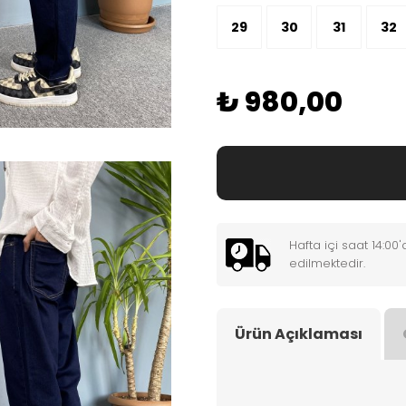
29
30
31
32
₺ 980,00
Hafta içi saat 14:0
edilmektedir.
Ürün Açıklaması