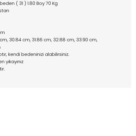
 beden ( 31 ) 1.80 Boy 70 Kg
stan
 cm
2 cm, 30:84 cm, 31:86 cm, 32:88 cm, 33:90 cm,
m
r, kendi bedeninizi alabilirsiniz.
n yıkayınız
ir.