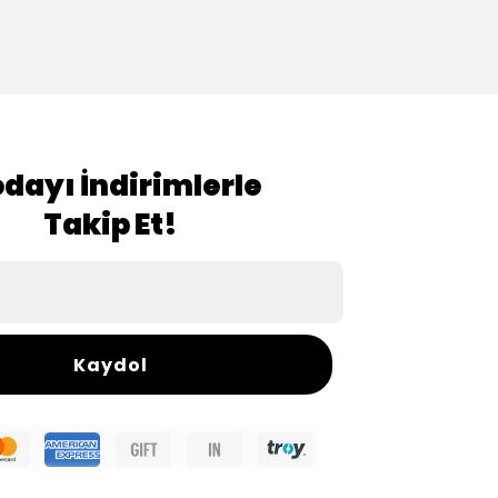
dayı İndirimlerle
Takip Et!
Kaydol