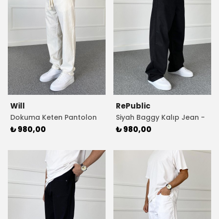
Will
RePublic
Dokuma Keten Pantolon
Siyah Baggy Kalıp Jean -
Bej Rengi
Kot Pantolon
₺ 980,00
₺ 980,00