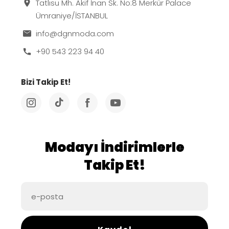
Tatlısu Mh. Akif İnan Sk. No:8 Merkür Palace
Ümraniye/İSTANBUL
info@dgnmoda.com
+90 543 223 94 40
Bizi Takip Et!
Modayı İndirimlerle
Takip Et!