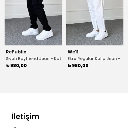
RePublic
We11
Siyah Boyfriend Jean - Kot
Ekru Regular Kalıp Jean -
Pantolon
Kot Pantolon
₺ 980,00
₺ 980,00
İletişim