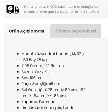
Hafta içi saat 14:00'a kadar vermiş olduğunuz
siparişler aynı gün kargoya teslim edilmektedir.
Ürün Açıklaması
Ödeme Seçenekleri
Modelin üzerindeki beden ( M/32 )
1.80 Boy 78 Kg
%98 Pamuk, %2 Elastan
Sezon: Yaz / Kış
Boy: 106 cm
Paça Genişliği: 46 cm
Bel Genişliği: S:78 cm, M:80 cm, L:82
cm, XL:84 cm, XXL:86 cm
Kapama: Fermuar
Ürünümüz tam kalıptır, kendi