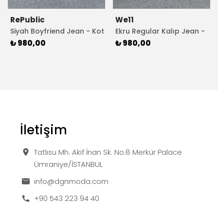
RePublic
We11
Siyah Boyfriend Jean - Kot
Ekru Regular Kalıp Jean -
Pantolon
Kot Pantolon
₺ 980,00
₺ 980,00
İletişim
Tatlısu Mh. Akif İnan Sk. No:8 Merkür Palace
Ümraniye/İSTANBUL
info@dgnmoda.com
+90 543 223 94 40