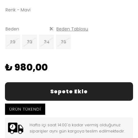
Renk - Mavi
Beden
Beden Tablosu
29
33
34
36
₺ 980,00
Sepete Ekle
ÜRÜN TÜKENDİ
Hafta içi saat 14:00'a kadar vermiş olduğunuz
siparişler aynı gün kargoya teslim edilmektedir.