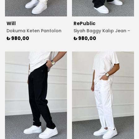
Will
RePublic
Dokuma Keten Pantolon
Siyah Baggy Kalıp Jean -
Bej Rengi
Kot Pantolon
₺ 980,00
₺ 980,00