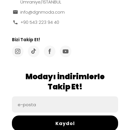
Ümraniye/İSTANBUL
info@dgnmoda.com
+90 543 223 94 40
Bizi Takip Et!
Modayı İndirimlerle
Takip Et!
Kaydol