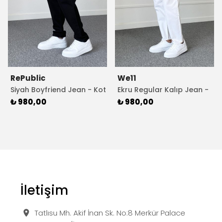
RePublic
We11
Siyah Boyfriend Jean - Kot
Ekru Regular Kalıp Jean -
Pantolon
Kot Pantolon
₺ 980,00
₺ 980,00
İletişim
Tatlısu Mh. Akif İnan Sk. No:8 Merkür Palace