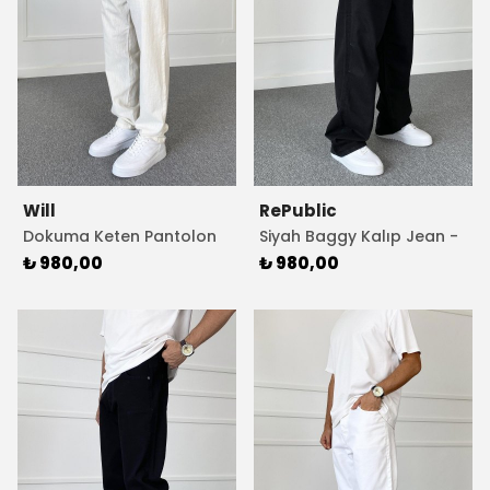
Will
RePublic
Dokuma Keten Pantolon
Siyah Baggy Kalıp Jean -
Bej Rengi
Kot Pantolon
₺ 980,00
₺ 980,00