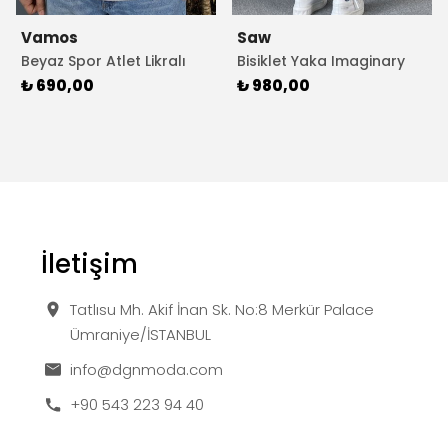
Vamos
Saw
Beyaz Spor Atlet Likralı
Bisiklet Yaka Imaginary
Sporcu Atleti
Yıkamalı Oversize Mavi
₺ 690,00
₺ 980,00
Tişört
İletişim
Tatlısu Mh. Akif İnan Sk. No:8 Merkür Palace
Ümraniye/İSTANBUL
info@dgnmoda.com
+90 543 223 94 40