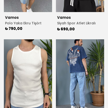
Vamos
Vamos
Polo Yaka Ekru Tişört
Siyah Spor Atlet Likralı
Sporcu Atleti
₺ 790,00
₺ 690,00