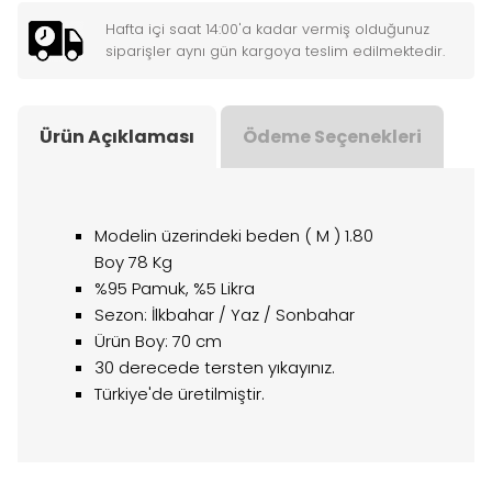
Hafta içi saat 14:00'a kadar vermiş olduğunuz
siparişler aynı gün kargoya teslim edilmektedir.
Ürün Açıklaması
Ödeme Seçenekleri
Modelin üzerindeki beden ( M ) 1.80
Boy 78 Kg
%95 Pamuk, %5 Likra
Sezon: İlkbahar / Yaz / Sonbahar
Ürün Boy: 70 cm
30 derecede tersten yıkayınız.
Türkiye'de üretilmiştir.