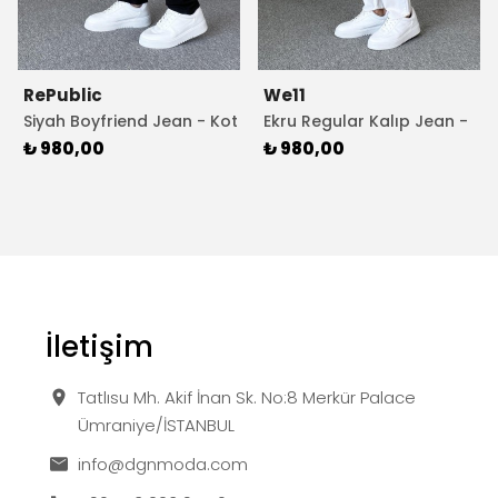
RePublic
We11
Siyah Boyfriend Jean - Kot
Ekru Regular Kalıp Jean -
Pantolon
Kot Pantolon
₺ 980,00
₺ 980,00
İletişim
Tatlısu Mh. Akif İnan Sk. No:8 Merkür Palace
Ümraniye/İSTANBUL
info@dgnmoda.com