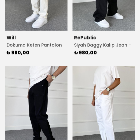
Will
RePublic
Dokuma Keten Pantolon
Siyah Baggy Kalıp Jean -
Bej Rengi
Kot Pantolon
₺ 980,00
₺ 980,00